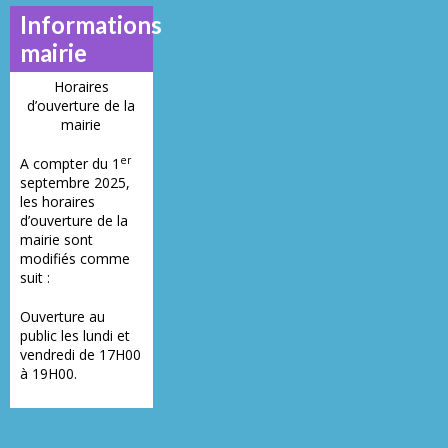
Informations
mairie
Horaires
d’ouverture de la
mairie
er
A compter du 1
septembre 2025,
les horaires
d’ouverture de la
mairie sont
modifiés comme
suit :
Ouverture au
public les lundi et
vendredi de 17H00
à 19H00.