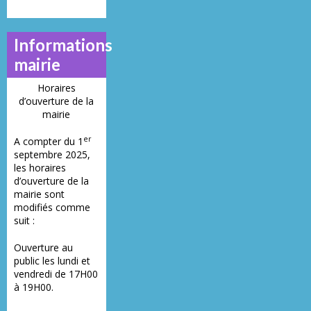
Informations
mairie
Horaires
d’ouverture de la
mairie
er
A compter du 1
septembre 2025,
les horaires
d’ouverture de la
mairie sont
modifiés comme
suit :
Ouverture au
public les lundi et
vendredi de 17H00
à 19H00.