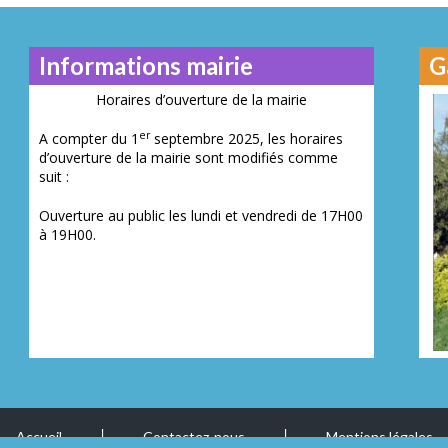
Informations mairie
G
Horaires d’ouverture de la mairie
er
A compter du 1
septembre 2025, les horaires
d’ouverture de la mairie sont modifiés comme
Juillet 2014
Novembre 201
Mai 2016
suit :
N° 23
N° 2
N° 26
Ouverture au public les lundi et vendredi de 17H00
à 19H00.
Accueil
Contactez-nous
Mentions légales