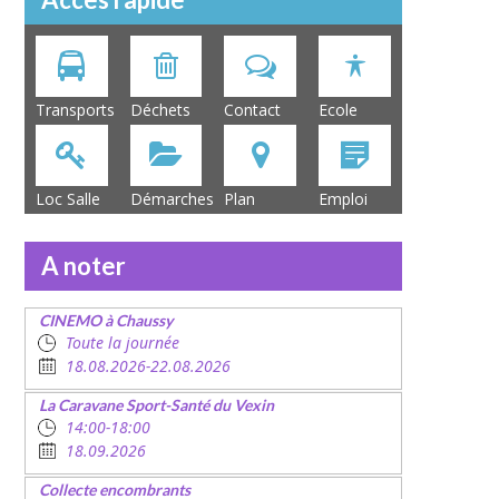
Transports
Déchets
Contact
Ecole
Loc Salle
Démarches
Plan
Emploi
A noter
CINEMO à Chaussy
Toute la journée
18.08.2026-22.08.2026
La Caravane Sport-Santé du Vexin
14:00-18:00
18.09.2026
Collecte encombrants