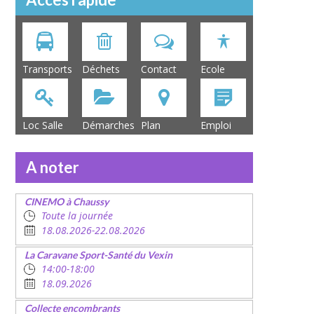
Transports
Déchets
Contact
Ecole
Loc Salle
Démarches
Plan
Emploi
A noter
CINEMO à Chaussy
Toute la journée
18.08.2026-22.08.2026
La Caravane Sport-Santé du Vexin
14:00-18:00
18.09.2026
Collecte encombrants