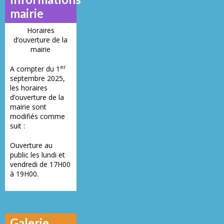
mairie
Horaires
d’ouverture de la
mairie
er
A compter du 1
septembre 2025,
les horaires
d’ouverture de la
mairie sont
modifiés comme
suit :
Ouverture au
public les lundi et
vendredi de 17H00
à 19H00.
Galerie