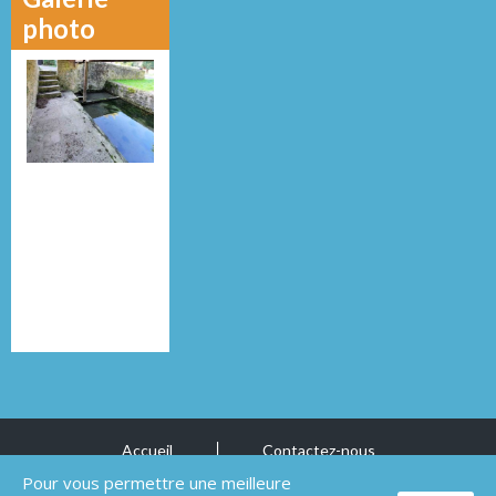
photo
Accueil
Contactez-nous
Mentions légales
Pour vous permettre une meilleure