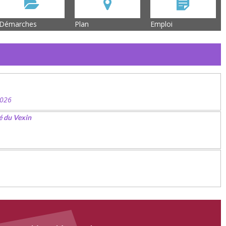
Démarches
Plan
Emploi
2026
é du Vexin