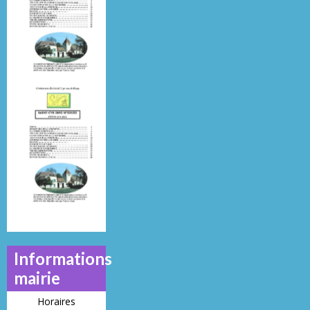
N°
29
26
22
Mai 2013
Juillet 2014
Juin 2019
N°
N°
N°
21
23
28
Informations
mairie
Horaires