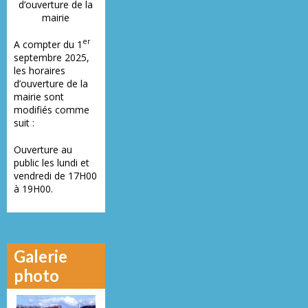
d’ouverture de la
mairie
er
A compter du 1
septembre 2025,
les horaires
d’ouverture de la
mairie sont
modifiés comme
suit :
Ouverture au
public les lundi et
vendredi de 17H00
à 19H00.
Galerie
photo