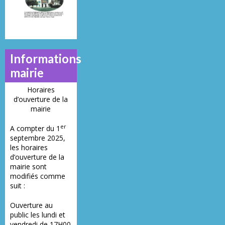
Informations
mairie
Horaires
d’ouverture de la
mairie
er
A compter du 1
septembre 2025,
les horaires
d’ouverture de la
mairie sont
modifiés comme
suit :
Ouverture au
public les lundi et
vendredi de 17H00