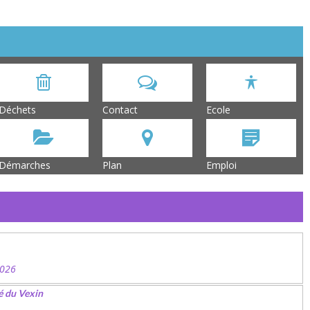
Déchets
Contact
Ecole
Démarches
Plan
Emploi
2026
é du Vexin