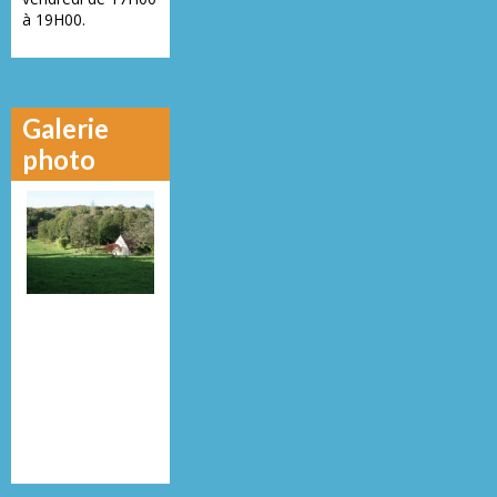
à 19H00.
Galerie
photo