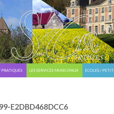
/ PRATIQUES
LES SERVICES MUNICIPAUX
ECOLES / PETI
E99-E2DBD468DCC6