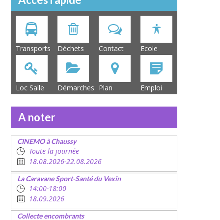
Transports
Déchets
Contact
Ecole
Loc Salle
Démarches
Plan
Emploi
A noter
CINEMO à Chaussy
Toute la journée
18.08.2026-22.08.2026
La Caravane Sport-Santé du Vexin
14:00-18:00
18.09.2026
Collecte encombrants