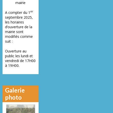
mairie
er
A compter du 1
septembre 2025,
les horaires
d’ouverture de la
mairie sont
modifiés comme
suit :
Ouverture au
public les lundi et
vendredi de 17H00
à 19H00.
Galerie
photo