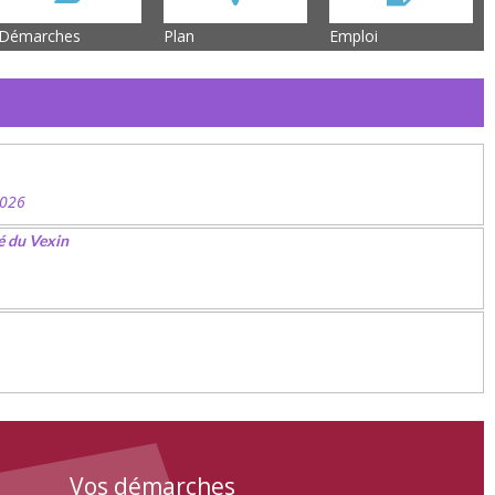
Démarches
Plan
Emploi
2026
é du Vexin
Vos démarches