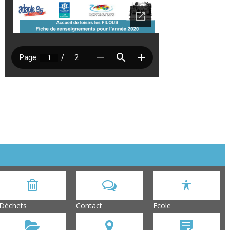
Déchets
Contact
Ecole