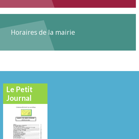
Horaires de la mairie
Le Petit
Journal
Novembre
O
Janvier 2021
Mai 2016
2013
N°
N°
N°