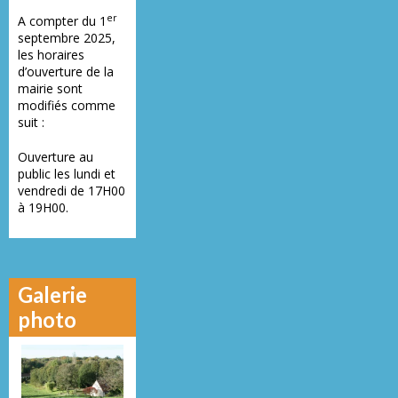
er
A compter du 1
septembre 2025,
les horaires
d’ouverture de la
mairie sont
modifiés comme
suit :
Ouverture au
public les lundi et
vendredi de 17H00
à 19H00.
Galerie
photo