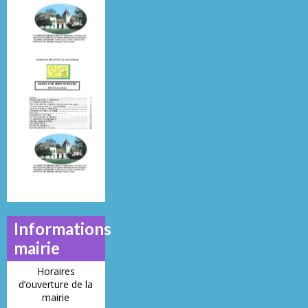
29
26
22
Mai 2013
Juillet 2014
Juin 2019
N°
N°
N°
21
23
28
Informations
mairie
Horaires
d’ouverture de la
mairie