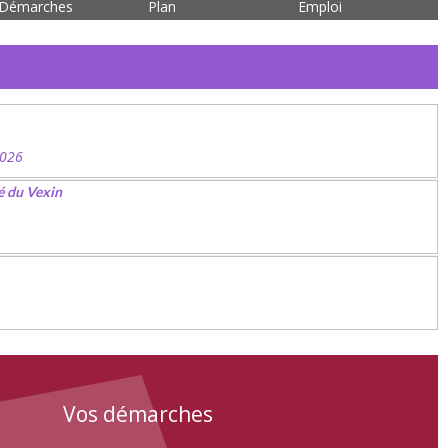
Démarches
Plan
Emploi
2026
é du Vexin
Vos démarches