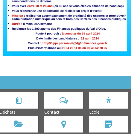
Déchets
Contact
Ecole