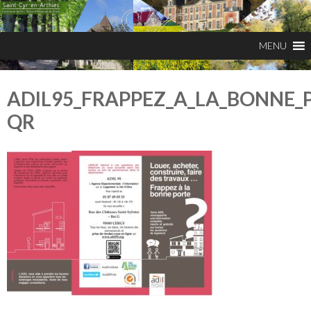
ADIL95_FRAPPEZ_A_LA_BONNE_P
QR