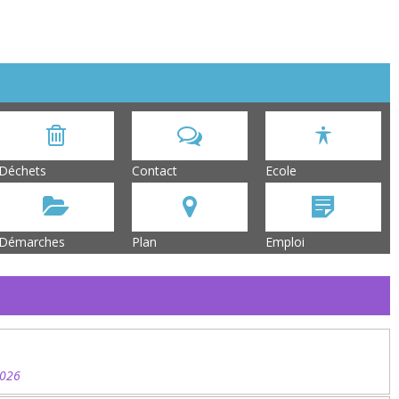
Déchets
Contact
Ecole
Démarches
Plan
Emploi
2026