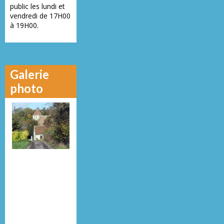
public les lundi et
vendredi de 17H00
à 19H00.
Galerie
photo