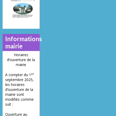
21
23
28
Informations
mairie
Horaires
d’ouverture de la
mairie
er
A compter du 1
septembre 2025,
les horaires
d’ouverture de la
mairie sont
modifiés comme
suit :
Ouverture au