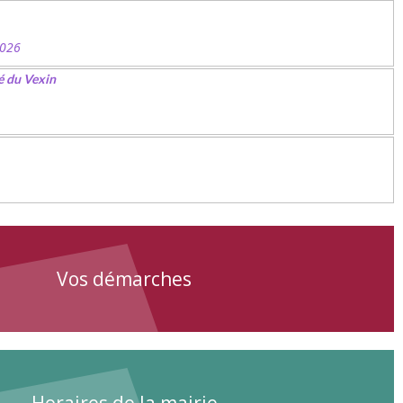
2026
é du Vexin
Vos démarches