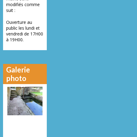
modifiés comme
suit :
Ouverture au
public les lundi et
vendredi de 17H00
à 19H00.
Galerie
photo