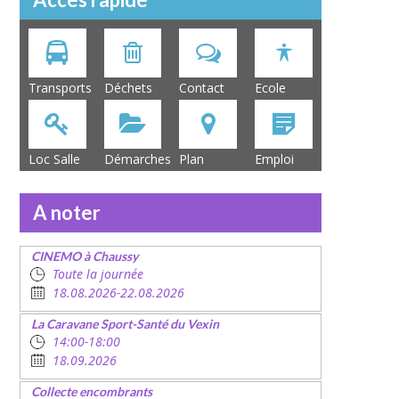
Transports
Déchets
Contact
Ecole
Loc Salle
Démarches
Plan
Emploi
A noter
CINEMO à Chaussy
Toute la journée
18.08.2026-22.08.2026
La Caravane Sport-Santé du Vexin
14:00-18:00
18.09.2026
Collecte encombrants