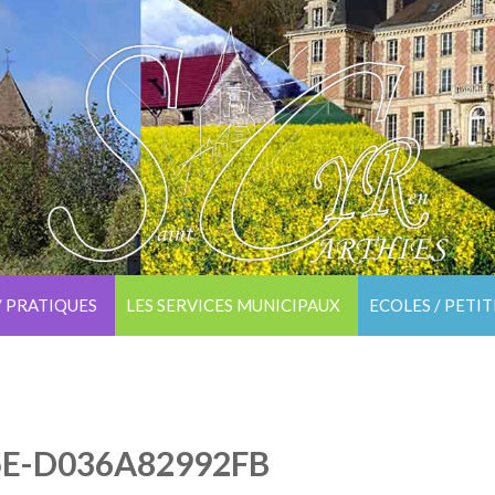
/ PRATIQUES
LES SERVICES MUNICIPAUX
ECOLES / PETI
5E-D036A82992FB