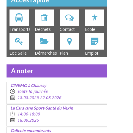
Transports
Déchets
Contact
Ecole
Loc Salle
Démarches
Plan
Emploi
A noter
CINEMO à Chaussy
Toute la journée
18.08.2026-22.08.2026
La Caravane Sport-Santé du Vexin
14:00-18:00
18.09.2026
Collecte encombrants