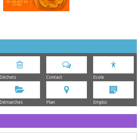
Déchets
Contact
Ecole
Démarches
Plan
Emploi