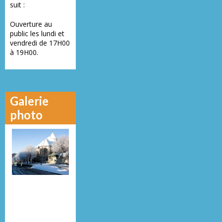
suit :
Ouverture au
public les lundi et
vendredi de 17H00
à 19H00.
Galerie
photo