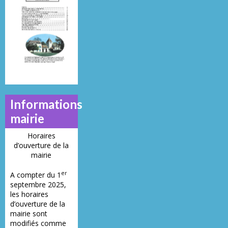
N°
N°
N°
21
23
28
Informations
mairie
Horaires
d’ouverture de la
mairie
er
A compter du 1
septembre 2025,
les horaires
d’ouverture de la
mairie sont
modifiés comme