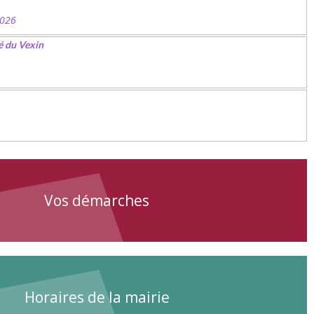
2026
é du Vexin
Vos démarches
Horaires de la mairie