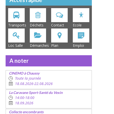
Transports
Déchets
Contact
Ecole
Loc Salle
Démarches
Plan
Emploi
A noter
CINEMO à Chaussy
Toute la journée
18.08.2026-22.08.2026
La Caravane Sport-Santé du Vexin
14:00-18:00
18.09.2026
Collecte encombrants