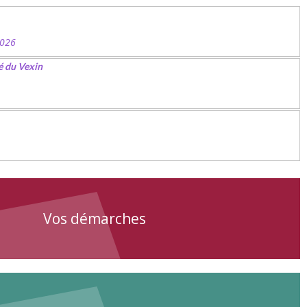
2026
é du Vexin
Vos démarches