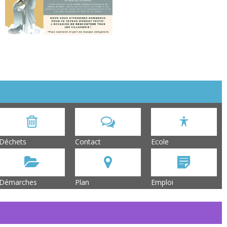
Déchets
Contact
Ecole
Démarches
Plan
Emploi