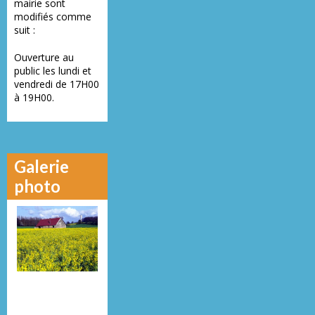
mairie sont
modifiés comme
suit :
Ouverture au
public les lundi et
vendredi de 17H00
à 19H00.
Galerie
photo