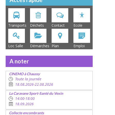
Transports
Déchets
Contact
Ecole
Loc Salle
Démarches
Plan
Emploi
A noter
CINEMO à Chaussy
Toute la journée
18.08.2026-22.08.2026
La Caravane Sport-Santé du Vexin
14:00-18:00
18.09.2026
Collecte encombrants