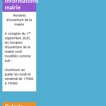
Informations
mairie
Horaires
d’ouverture de la
mairie
er
A compter du 1
septembre 2025,
les horaires
d’ouverture de la
mairie sont
modifiés comme
suit :
Ouverture au
public les lundi et
vendredi de 17H00
à 19H00.