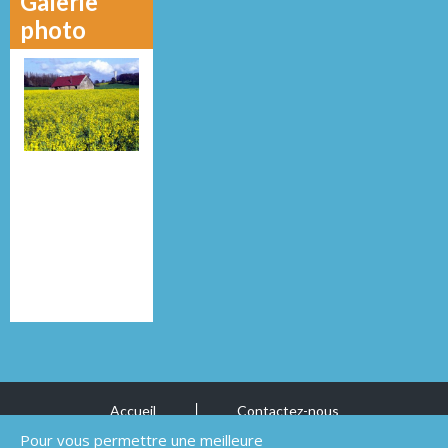
Galerie
photo
Accueil
Contactez-nous
Mentions légales
Pour vous permettre une meilleure