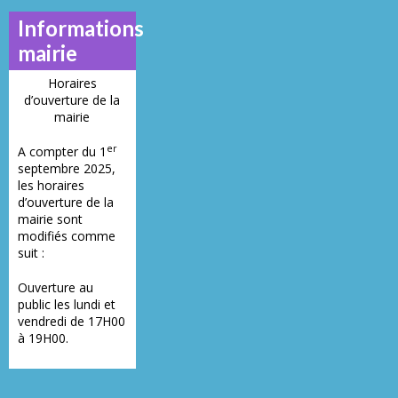
Informations
mairie
Horaires
d’ouverture de la
mairie
er
A compter du 1
septembre 2025,
les horaires
d’ouverture de la
mairie sont
modifiés comme
suit :
Ouverture au
public les lundi et
vendredi de 17H00
à 19H00.