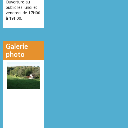
Ouverture au
public les lundi et
vendredi de 17H00
à 19H00.
Galerie
photo