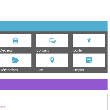
Déchets
Contact
Ecole
Démarches
Plan
Emploi
2026