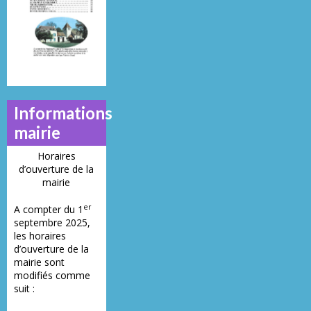
21
23
28
Informations
mairie
Horaires
d’ouverture de la
mairie
er
A compter du 1
septembre 2025,
les horaires
d’ouverture de la
mairie sont
modifiés comme
suit :