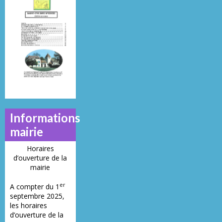
Déce
Mai 2013
Juillet 2014
Juin 2019
20
N°
N°
N°
N
21
23
28
1
Informations
mairie
Horaires
d’ouverture de la
mairie
er
A compter du 1
septembre 2025,
les horaires
d’ouverture de la