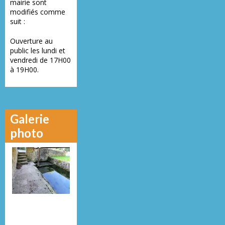
mairie sont
modifiés comme
suit :
Ouverture au
public les lundi et
vendredi de 17H00
à 19H00.
Galerie
photo