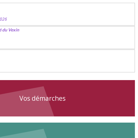
2026
é du Vexin
Vos démarches