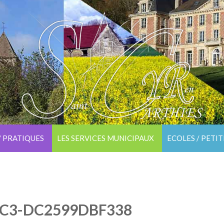
/ PRATIQUES
LES SERVICES MUNICIPAUX
ECOLES / PETI
8C3-DC2599DBF338