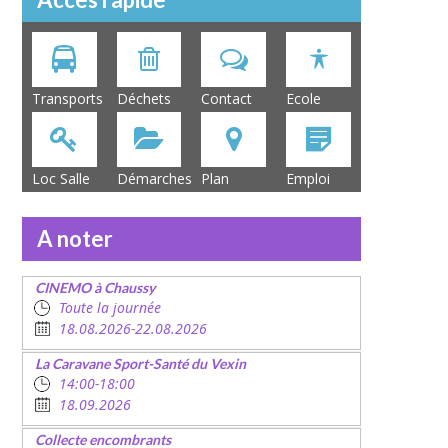
Transports
Déchets
Contact
Ecole
Loc Salle
Démarches
Plan
Emploi
A noter
CINEMO à Chaussy
Toute la journée
18.08.2026-22.08.2026
La Caravane Sport-Santé du Vexin
14:00-18:00
18.09.2026
Collecte encombrants