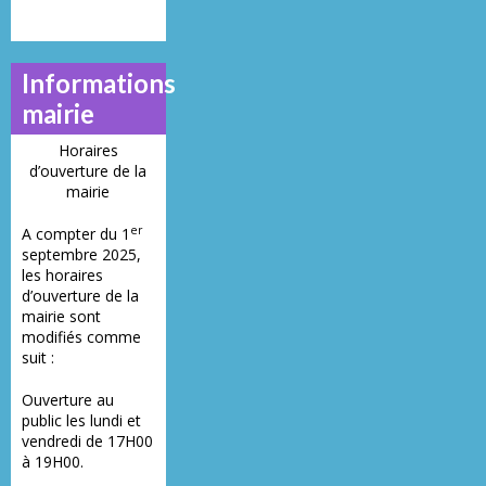
Informations
mairie
Horaires
d’ouverture de la
mairie
er
A compter du 1
septembre 2025,
les horaires
d’ouverture de la
mairie sont
modifiés comme
suit :
Ouverture au
public les lundi et
vendredi de 17H00
à 19H00.