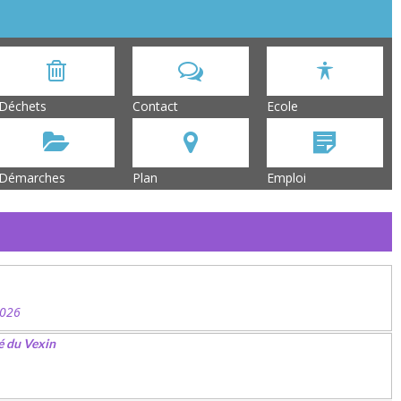
Déchets
Contact
Ecole
Démarches
Plan
Emploi
2026
é du Vexin