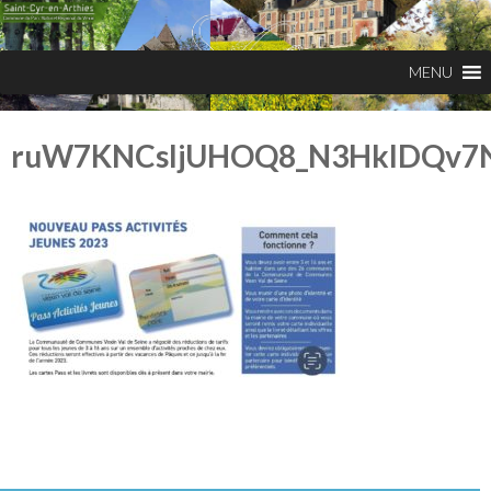
ruW7KNCsIjUHOQ8_N3HklDQv7N