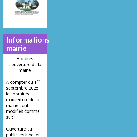
21
23
28
Informations
mairie
Horaires
d’ouverture de la
mairie
er
A compter du 1
septembre 2025,
les horaires
d’ouverture de la
mairie sont
modifiés comme
suit :
Ouverture au
public les lundi et