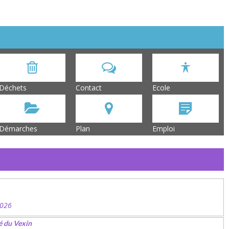
Déchets
Contact
Ecole
Démarches
Plan
Emploi
2026
é du Vexin