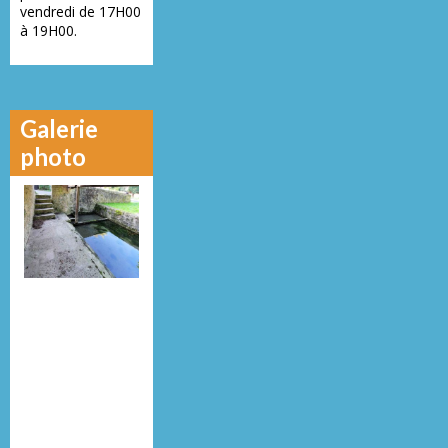
vendredi de 17H00
à 19H00.
Galerie
photo