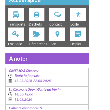
Transports
Déchets
Contact
Ecole
Loc Salle
Démarches
Plan
Emploi
A noter
CINEMO à Chaussy
Toute la journée
18.08.2026-22.08.2026
La Caravane Sport-Santé du Vexin
14:00-18:00
18.09.2026
Collecte encombrants