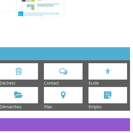
Déchets
Contact
Ecole
Démarches
Plan
Emploi