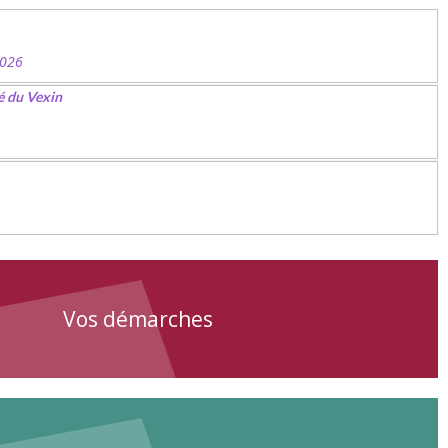
2026
é du Vexin
Vos démarches