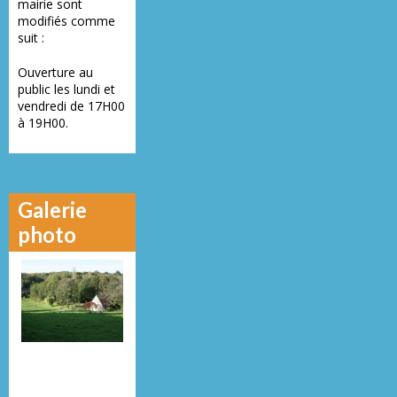
mairie sont
modifiés comme
suit :
Ouverture au
public les lundi et
vendredi de 17H00
à 19H00.
Galerie
photo