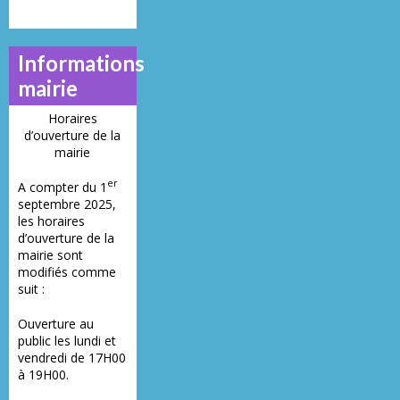
Informations
mairie
Horaires
d’ouverture de la
mairie
er
A compter du 1
septembre 2025,
les horaires
d’ouverture de la
mairie sont
modifiés comme
suit :
Ouverture au
public les lundi et
vendredi de 17H00
à 19H00.