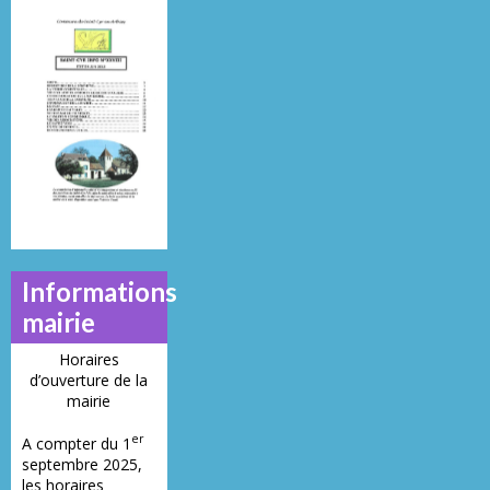
Mai 2013
Juillet 2014
Juin 2019
N°
N°
N°
21
23
28
Informations
mairie
Horaires
d’ouverture de la
mairie
er
A compter du 1
septembre 2025,
les horaires