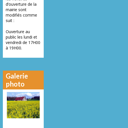
d’ouverture de la
mairie sont
modifiés comme
suit :
Ouverture au
public les lundi et
vendredi de 17H00
à 19H00.
Galerie
photo