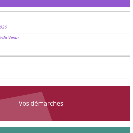
2026
é du Vexin
Vos démarches