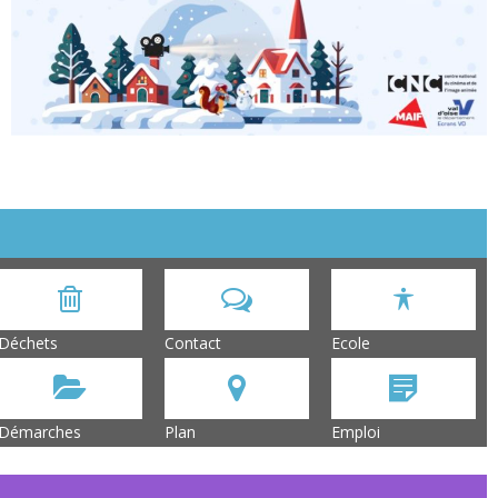
Déchets
Contact
Ecole
Démarches
Plan
Emploi