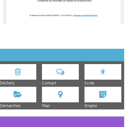
Déchets
Contact
Ecole
Démarches
Plan
Emploi