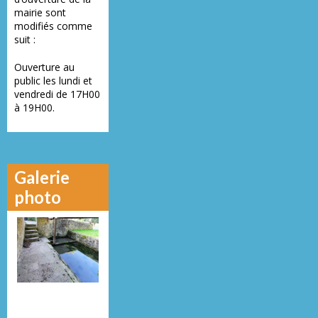
mairie sont
modifiés comme
suit :
Ouverture au
public les lundi et
vendredi de 17H00
à 19H00.
Galerie
photo