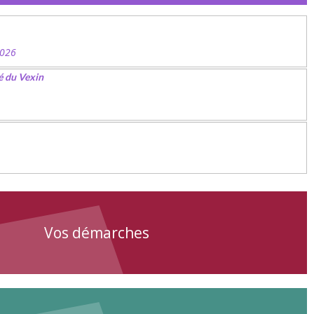
2026
é du Vexin
Vos démarches