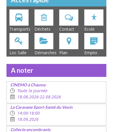
Transports
Déchets
Contact
Ecole
Loc Salle
Démarches
Plan
Emploi
A noter
CINEMO à Chaussy
Toute la journée
18.08.2026-22.08.2026
La Caravane Sport-Santé du Vexin
14:00-18:00
18.09.2026
Collecte encombrants