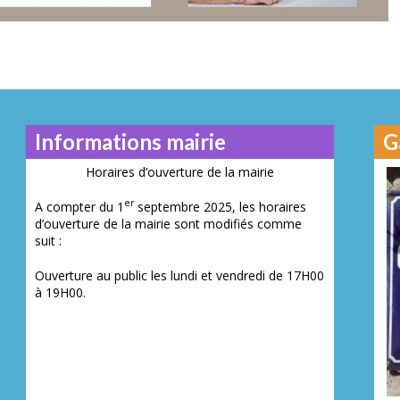
Informations mairie
G
Horaires d’ouverture de la mairie
er
A compter du 1
septembre 2025, les horaires
d’ouverture de la mairie sont modifiés comme
Juillet 2014
Novembre 201
Mai 2016
suit :
N° 23
N° 2
N° 26
Ouverture au public les lundi et vendredi de 17H00
à 19H00.