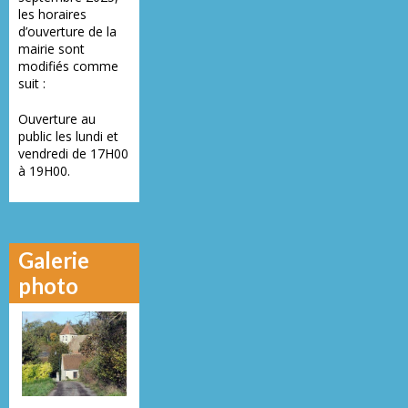
les horaires
d’ouverture de la
mairie sont
modifiés comme
suit :
Ouverture au
public les lundi et
vendredi de 17H00
à 19H00.
Galerie
photo