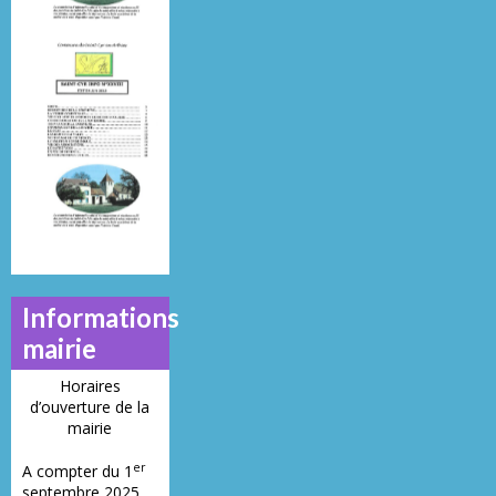
Mai 2013
Juillet 2014
Juin 2019
N°
N°
N°
21
23
28
Informations
mairie
Horaires
d’ouverture de la
mairie
er
A compter du 1
septembre 2025,