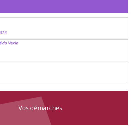
2026
é du Vexin
Vos démarches