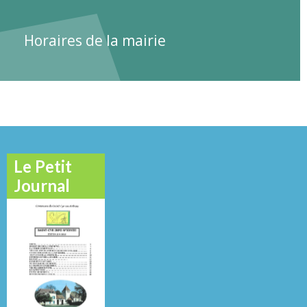
Horaires de la mairie
Le Petit
Journal
Novembre
O
Janvier 2021
Mai 2016
2013
N°
N°
N°
29
26
22