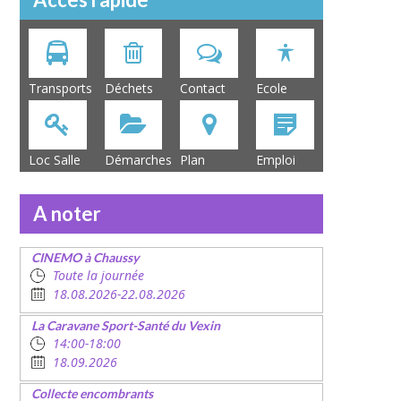
Transports
Déchets
Contact
Ecole
Loc Salle
Démarches
Plan
Emploi
A noter
CINEMO à Chaussy
Toute la journée
18.08.2026-22.08.2026
La Caravane Sport-Santé du Vexin
14:00-18:00
18.09.2026
Collecte encombrants