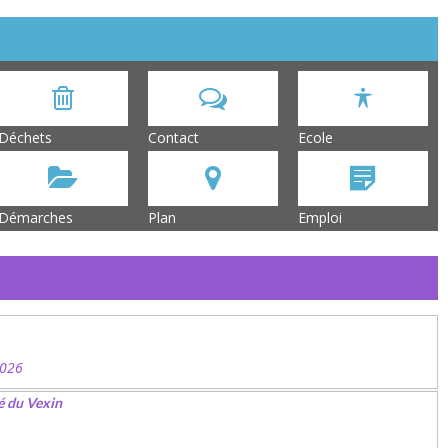
Déchets
Contact
Ecole
Démarches
Plan
Emploi
2026
é du Vexin