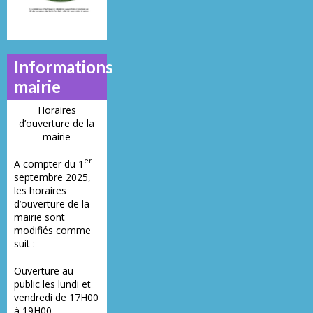
Informations
mairie
Horaires
d’ouverture de la
mairie
er
A compter du 1
septembre 2025,
les horaires
d’ouverture de la
mairie sont
modifiés comme
suit :
Ouverture au
public les lundi et
vendredi de 17H00
à 19H00.