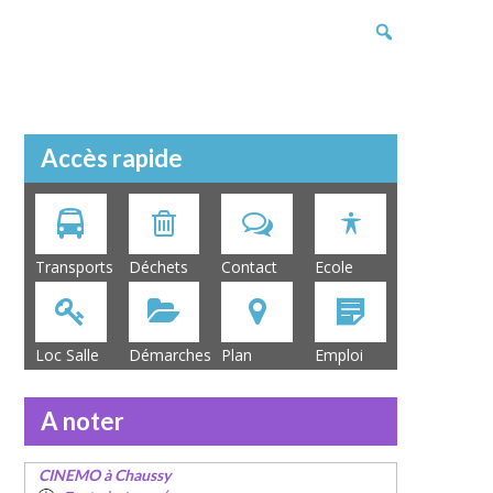
Accès rapide
Transports
Déchets
Contact
Ecole
Loc Salle
Démarches
Plan
Emploi
A noter
CINEMO à Chaussy