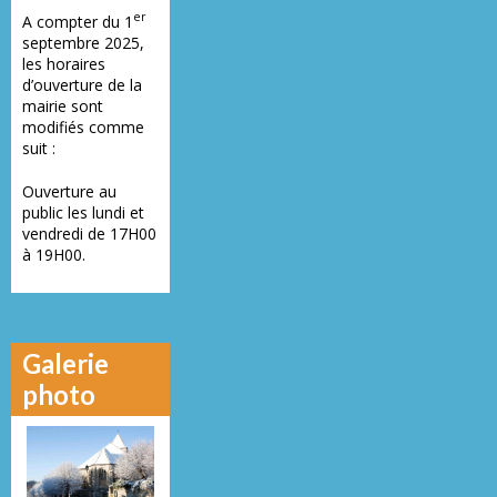
er
A compter du 1
septembre 2025,
les horaires
d’ouverture de la
mairie sont
modifiés comme
suit :
Ouverture au
public les lundi et
vendredi de 17H00
à 19H00.
Galerie
photo