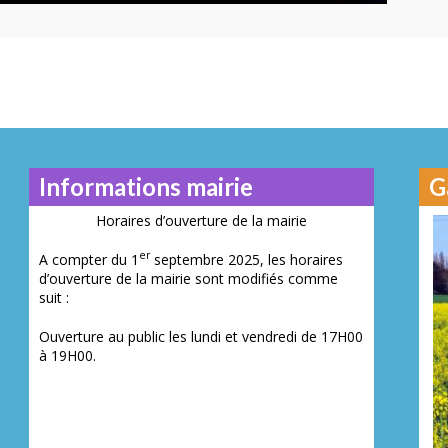
Informations mairie
G
Horaires d’ouverture de la mairie
er
A compter du 1
septembre 2025, les horaires
d’ouverture de la mairie sont modifiés comme
Juillet 2014
Novembre 201
Mai 2016
suit :
N° 23
N° 2
N° 26
Ouverture au public les lundi et vendredi de 17H00
à 19H00.