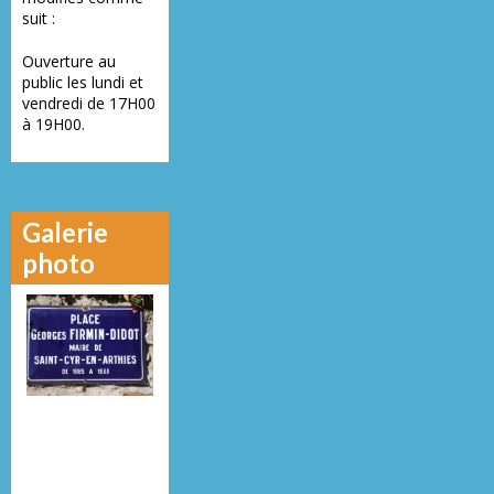
suit :
Ouverture au
public les lundi et
vendredi de 17H00
à 19H00.
Galerie
photo