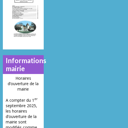
N°
N°
N°
21
23
28
Informations
mairie
Horaires
d’ouverture de la
mairie
er
A compter du 1
septembre 2025,
les horaires
d’ouverture de la
mairie sont
modifiés comme