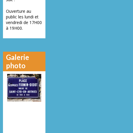
Ouverture au
public les lundi et
vendredi de 17H00
à 19H00.
Galerie
photo