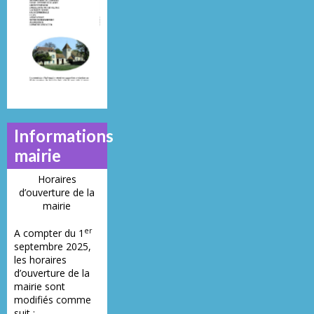
N°
N°
N°
21
23
19
Informations
mairie
Horaires
d’ouverture de la
mairie
er
A compter du 1
septembre 2025,
les horaires
d’ouverture de la
mairie sont
modifiés comme
suit :