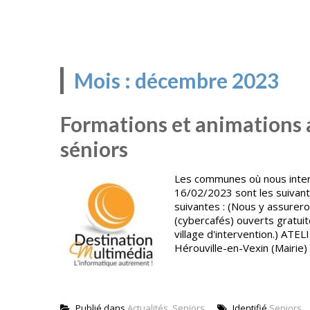
Mois :
décembre 2023
Formations et animations 
séniors
Les communes où nous interv
16/02/2023 sont les suivant
suivantes : (Nous y assurer
(cybercafés) ouverts gratuit
village d'intervention.) AT
Hérouville-en-Vexin (Mairie
Publié dans
Actualités
,
Seniors
Identifié
Seniors