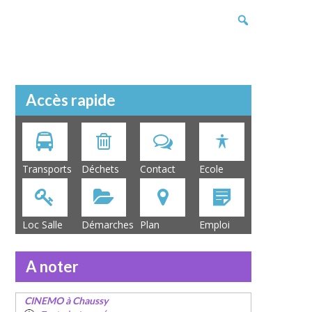
Accès rapide
Transports
Déchets
Contact
Ecole
Loc Salle
Démarches
Plan
Emploi
A noter
CINEMO à Chaussy