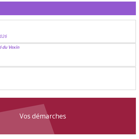
2026
é du Vexin
Vos démarches