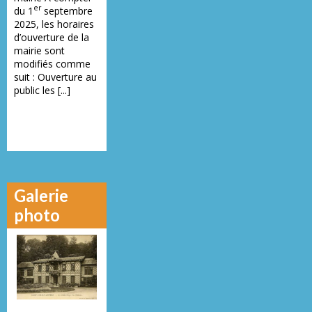
er
du 1
septembre
2025, les horaires
d’ouverture de la
mairie sont
modifiés comme
suit : Ouverture au
public les [...]
Galerie
photo