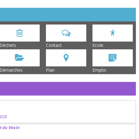
Déchets
Contact
Ecole
Démarches
Plan
Emploi
2026
é du Vexin