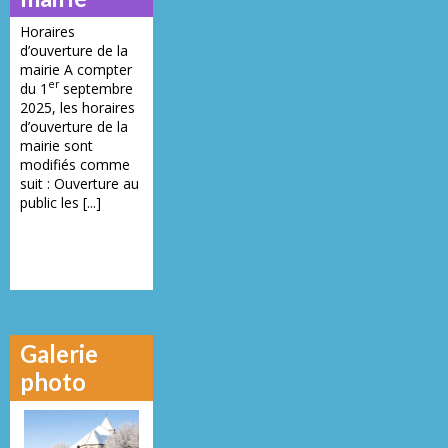
Horaires
d’ouverture de la
mairie A compter
er
du 1
septembre
2025, les horaires
d’ouverture de la
mairie sont
modifiés comme
suit : Ouverture au
public les [...]
Galerie
photo