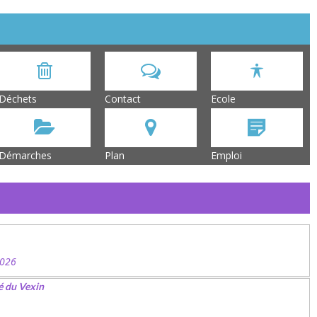
Déchets
Contact
Ecole
Démarches
Plan
Emploi
2026
é du Vexin