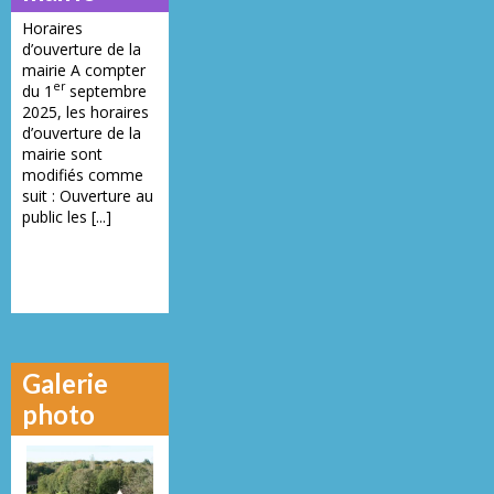
Horaires
d’ouverture de la
mairie A compter
er
du 1
septembre
2025, les horaires
d’ouverture de la
mairie sont
modifiés comme
suit : Ouverture au
public les [...]
Galerie
photo