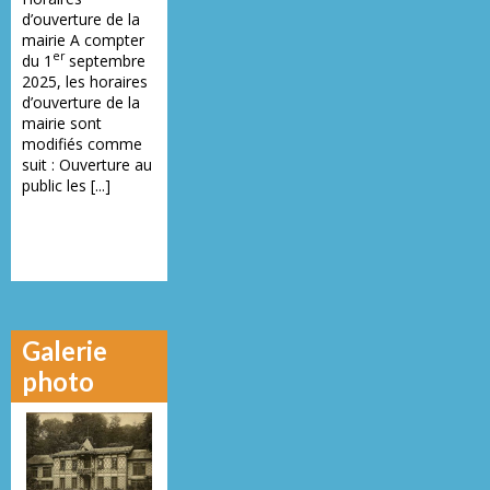
d’ouverture de la
mairie A compter
er
du 1
septembre
2025, les horaires
d’ouverture de la
mairie sont
modifiés comme
suit : Ouverture au
public les [...]
Galerie
photo